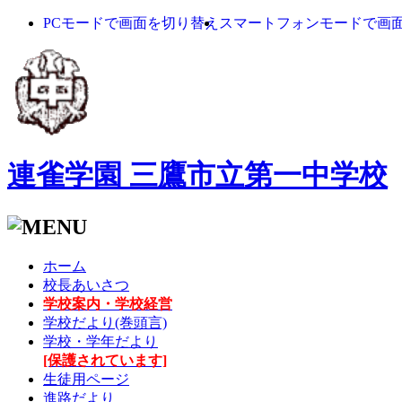
PCモードで画面を切り替え
スマートフォンモードで画
連雀学園 三鷹市立第一中学校
ホーム
校長あいさつ
学校案内・学校経営
学校だより(巻頭言)
学校・学年だより
[保護されています]
生徒用ページ
進路だより