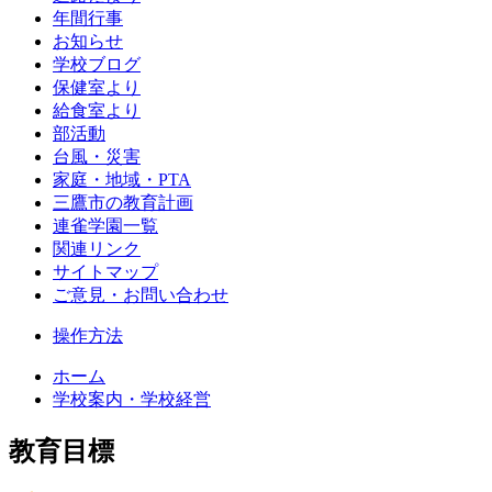
年間行事
お知らせ
学校ブログ
保健室より
給食室より
部活動
台風・災害
家庭・地域・PTA
三鷹市の教育計画
連雀学園一覧
関連リンク
サイトマップ
ご意見・お問い合わせ
操作方法
ホーム
学校案内・学校経営
教育目標