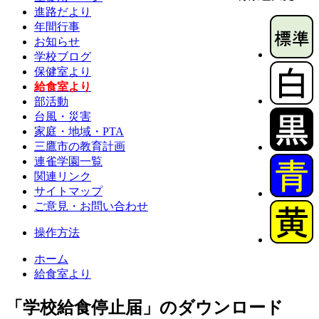
進路だより
年間行事
お知らせ
学校ブログ
保健室より
給食室より
部活動
台風・災害
家庭・地域・PTA
三鷹市の教育計画
連雀学園一覧
関連リンク
サイトマップ
ご意見・お問い合わせ
操作方法
ホーム
給食室より
「学校給食停止届」のダウンロード