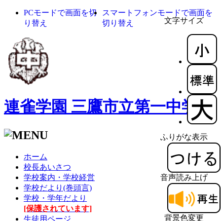
PCモードで画面を切
スマートフォンモードで画面を
文字サイズ
り替え
切り替え
連雀学園 三鷹市立第一中学校
ふりがな表示
ホーム
校長あいさつ
学校案内・学校経営
音声読み上げ
学校だより(巻頭言)
学校・学年だより
[保護されています]
背景色変更
生徒用ページ